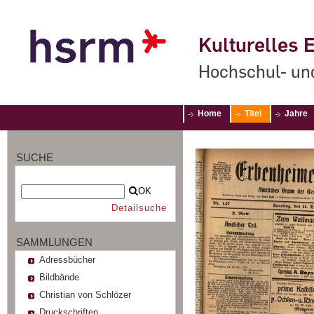
Kulturelles E
Hochschul- un
Home
Titel
Jahre
SUCHE
OK
Detailsuche
SAMMLUNGEN
Adressbücher
Bildbände
Christian von Schlözer
Druckschriften