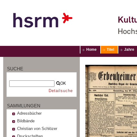
Kultu
Hochs
Home
Titel
Jahre
SUCHE
OK
Detailsuche
SAMMLUNGEN
Adressbücher
Bildbände
Christian von Schlözer
Druckschriften