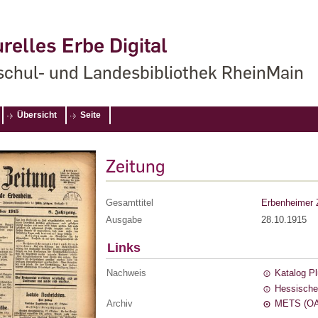
relles Erbe Digital
chul- und Landesbibliothek RheinMain
Übersicht
Seite
Zeitung
Gesamttitel
Erbenheimer 
Ausgabe
28.10.1915
Links
Nachweis
Katalog P
Hessische
Archiv
METS (OA