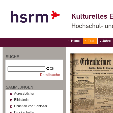
Kulturelles E
Hochschul- un
Home
Titel
Jahre
SUCHE
OK
Detailsuche
SAMMLUNGEN
Adressbücher
Bildbände
Christian von Schlözer
Druckschriften