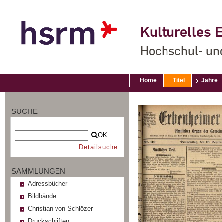
Kulturelles E
Hochschul- un
Home
Titel
Jahre
SUCHE
OK
Detailsuche
SAMMLUNGEN
Adressbücher
Bildbände
Christian von Schlözer
Druckschriften