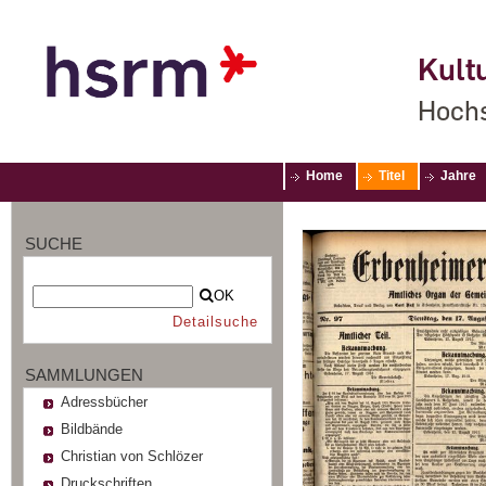
Kultu
Hochs
Home
Titel
Jahre
SUCHE
OK
Detailsuche
SAMMLUNGEN
Adressbücher
Bildbände
Christian von Schlözer
Druckschriften