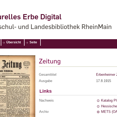
relles Erbe Digital
chul- und Landesbibliothek RheinMain
Übersicht
Seite
Zeitung
Gesamttitel
Erbenheimer 
Ausgabe
17.8.1915
Links
Nachweis
Katalog P
Hessische
Archiv
METS (OA