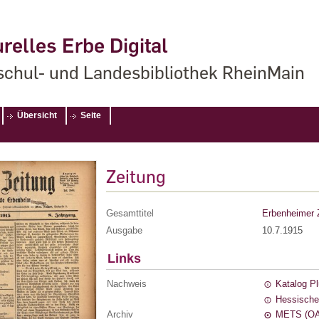
relles Erbe Digital
chul- und Landesbibliothek RheinMain
Übersicht
Seite
Zeitung
Gesamttitel
Erbenheimer 
Ausgabe
10.7.1915
Links
Nachweis
Katalog P
Hessische
Archiv
METS (OA