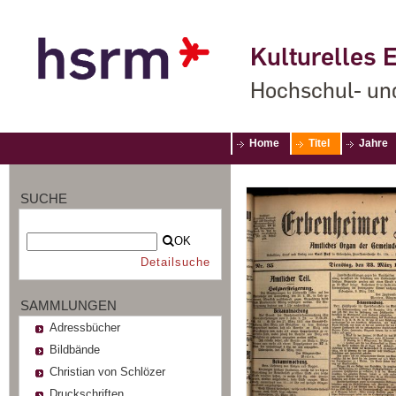
Kulturelles E
Hochschul- un
Home
Titel
Jahre
SUCHE
OK
Detailsuche
SAMMLUNGEN
Adressbücher
Bildbände
Christian von Schlözer
Druckschriften