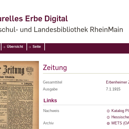
relles Erbe Digital
chul- und Landesbibliothek RheinMain
Übersicht
Seite
Zeitung
Gesamttitel
Erbenheimer 
Ausgabe
7.1.1915
Links
Nachweis
Katalog P
Hessische
Archiv
METS (OA