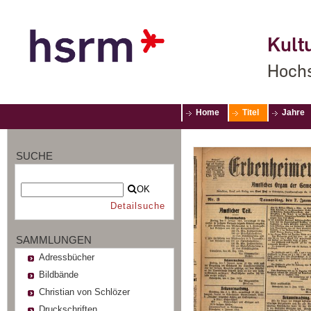
Kultu
Hochs
Home
Titel
Jahre
SUCHE
OK
Detailsuche
SAMMLUNGEN
Adressbücher
Bildbände
Christian von Schlözer
Druckschriften