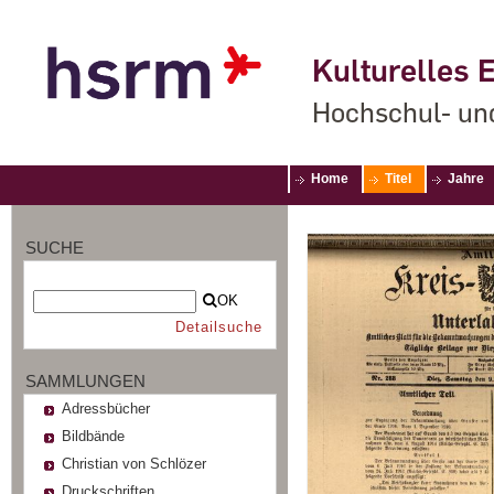
Kulturelles E
Hochschul- un
Home
Titel
Jahre
SUCHE
OK
Detailsuche
SAMMLUNGEN
Adressbücher
Bildbände
Christian von Schlözer
Druckschriften