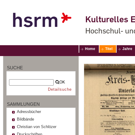
Kulturelles E
Hochschul- un
Home
Titel
Jahre
SUCHE
OK
Detailsuche
SAMMLUNGEN
Adressbücher
Bildbände
Christian von Schlözer
Druckschriften