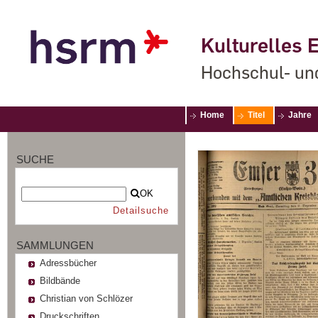
Kulturelles E
Hochschul- un
Home
Titel
Jahre
SUCHE
OK
Detailsuche
SAMMLUNGEN
Adressbücher
Bildbände
Christian von Schlözer
Druckschriften