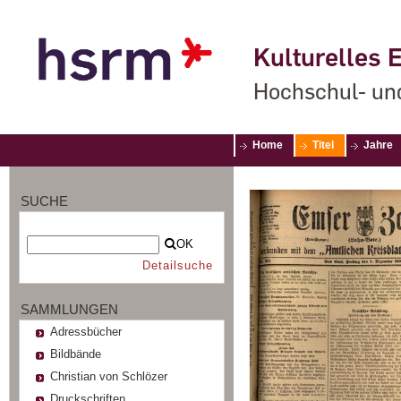
Kulturelles E
Hochschul- un
Home
Titel
Jahre
SUCHE
OK
Detailsuche
SAMMLUNGEN
Adressbücher
Bildbände
Christian von Schlözer
Druckschriften