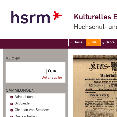
Kulturelles E
Hochschul- un
Home
Titel
Jahre
SUCHE
OK
Detailsuche
SAMMLUNGEN
Adressbücher
Bildbände
Christian von Schlözer
Druckschriften