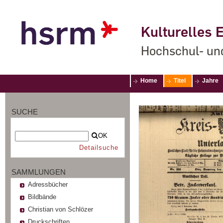
Kulturelles E
Hochschul- un
Home
Titel
Jahre
SUCHE
OK
Detailsuche
SAMMLUNGEN
Adressbücher
Bildbände
Christian von Schlözer
Druckschriften