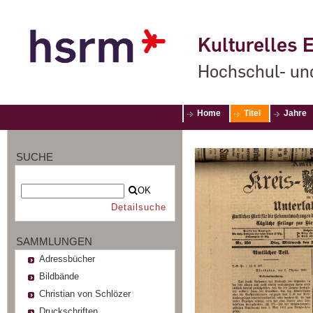
Kulturelles E
Hochschul- un
Home
Titel
Jahre
SUCHE
OK
Detailsuche
SAMMLUNGEN
Adressbücher
Bildbände
Christian von Schlözer
Druckschriften