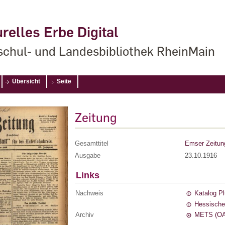
relles Erbe Digital
chul- und Landesbibliothek RheinMain
Übersicht
Seite
Zeitung
Gesamttitel
Emser Zeitun
Ausgabe
23.10.1916
Links
Nachweis
Katalog P
Hessische
Archiv
METS (OA