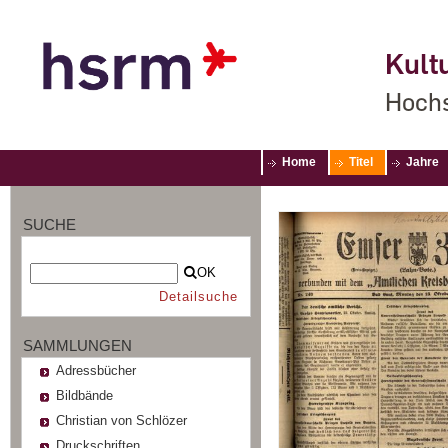
Kultu
Hochs
Home
Titel
Jahre
SUCHE
OK
Detailsuche
SAMMLUNGEN
Adressbücher
Bildbände
Christian von Schlözer
Druckschriften