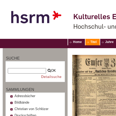
Kulturelles E
Hochschul- un
Home
Titel
Jahre
SUCHE
OK
Detailsuche
SAMMLUNGEN
Adressbücher
Bildbände
Christian von Schlözer
Druckschriften