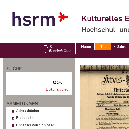
Kulturelles E
Hochschul- un
Home
Titel
Jahre
Ergebnisliste
SUCHE
OK
Detailsuche
SAMMLUNGEN
Adressbücher
Bildbände
Christian von Schlözer