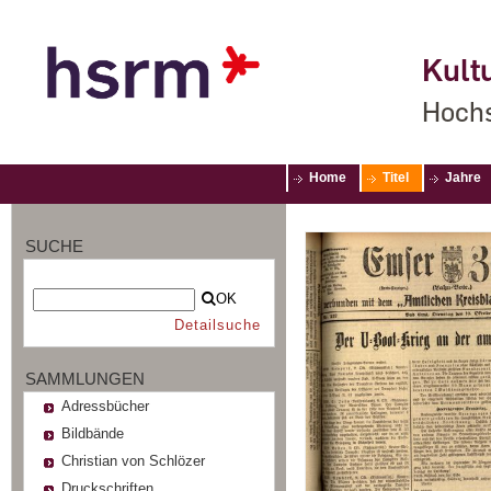
Kultu
Hochs
Home
Titel
Jahre
SUCHE
OK
Detailsuche
SAMMLUNGEN
Adressbücher
Bildbände
Christian von Schlözer
Druckschriften