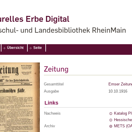
relles Erbe Digital
chul- und Landesbibliothek RheinMain
Übersicht
Seite
Zeitung
Gesamttitel
Emser Zeitun
Ausgabe
10.10.1916
Links
Nachweis
Katalog P
Hessische
Archiv
METS (OA