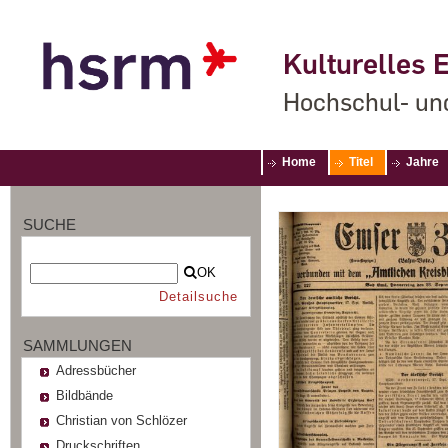
Kulturelles E
Hochschul- un
Home
Titel
Jahre
SUCHE
OK
Detailsuche
SAMMLUNGEN
Adressbücher
Bildbände
Christian von Schlözer
Druckschriften