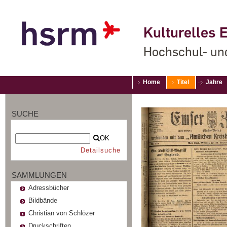
Kulturelles E
Hochschul- un
Home
Titel
Jahre
SUCHE
OK
Detailsuche
SAMMLUNGEN
Adressbücher
Bildbände
Christian von Schlözer
Druckschriften