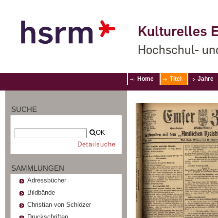
Kulturelles E
Hochschul- un
Home
Titel
Jahre
SUCHE
OK
Detailsuche
SAMMLUNGEN
Adressbücher
Bildbände
Christian von Schlözer
Druckschriften