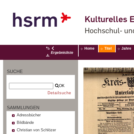
Kulturelles E
Hochschul- un
Home
Titel
Jahre
Ergebnisliste
SUCHE
OK
Detailsuche
SAMMLUNGEN
Adressbücher
Bildbände
Christian von Schlözer