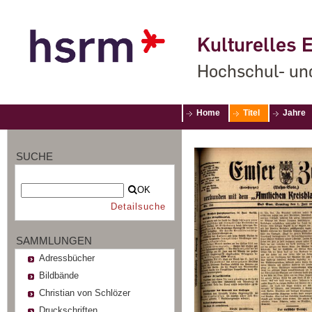
Kulturelles E
Hochschul- un
Home
Titel
Jahre
SUCHE
OK
Detailsuche
SAMMLUNGEN
Adressbücher
Bildbände
Christian von Schlözer
Druckschriften