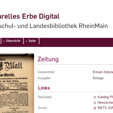
relles Erbe Digital
chul- und Landesbibliothek RheinMain
Übersicht
Seite
Zeitung
Gesamttitel
Emser Zeitun
Ausgabe
Beilage
Links
Nachweis
Katalog P
Hessische
Archiv
METS (OA