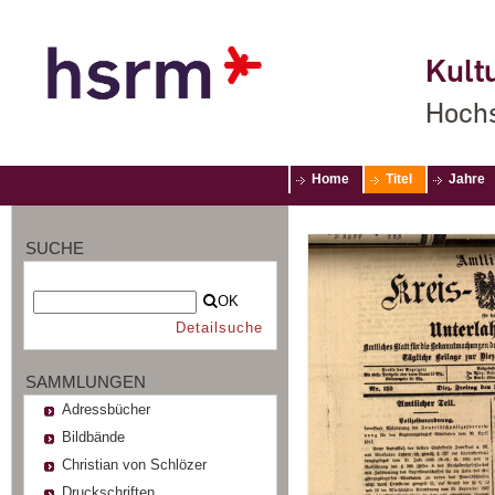
Kultu
Hochs
Home
Titel
Jahre
SUCHE
OK
Detailsuche
SAMMLUNGEN
Adressbücher
Bildbände
Christian von Schlözer
Druckschriften