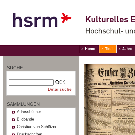
Kulturelles E
Hochschul- un
Home
Titel
Jahre
SUCHE
OK
Detailsuche
SAMMLUNGEN
Adressbücher
Bildbände
Christian von Schlözer
Druckschriften