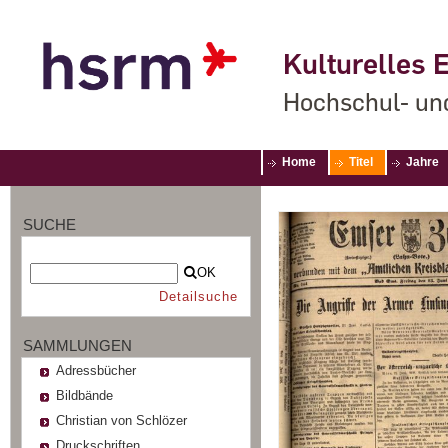
Kulturelles E
Hochschul- un
Home
Titel
Jahre
SUCHE
OK
Detailsuche
SAMMLUNGEN
Adressbücher
Bildbände
Christian von Schlözer
Druckschriften