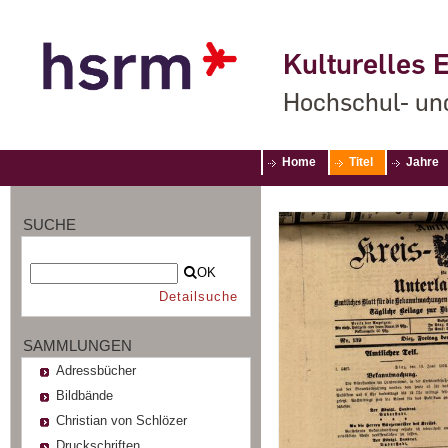
Kulturelles E
Hochschul- un
Home
Titel
Jahre
SUCHE
OK
Detailsuche
SAMMLUNGEN
Adressbücher
Bildbände
Christian von Schlözer
Druckschriften