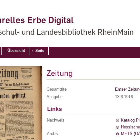
relles Erbe Digital
chul- und Landesbibliothek RheinMain
Übersicht
Seite
Zeitung
Gesamttitel
Emser Zeitun
Ausgabe
13.6.1916
Links
Nachweis
Katalog P
Hessische
Archiv
METS (OA