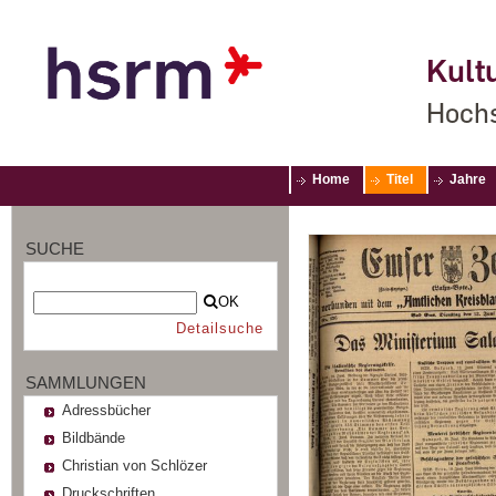
Kultu
Hochs
Home
Titel
Jahre
SUCHE
OK
Detailsuche
SAMMLUNGEN
Adressbücher
Bildbände
Christian von Schlözer
Druckschriften