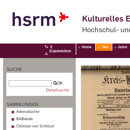
Kulturelles E
Hochschul- un
Home
Titel
Jahre
Ergebnisliste
SUCHE
OK
Detailsuche
SAMMLUNGEN
Adressbücher
Bildbände
Christian von Schlözer