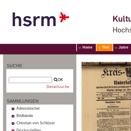
Kultu
Hochs
Home
Titel
Jahre
SUCHE
OK
Detailsuche
SAMMLUNGEN
Adressbücher
Bildbände
Christian von Schlözer
Druckschriften