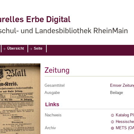
relles Erbe Digital
chul- und Landesbibliothek RheinMain
Übersicht
Seite
Zeitung
Gesamttitel
Emser Zeitun
Ausgabe
Beilage
Links
Nachweis
Katalog P
Hessische
Archiv
METS (OA