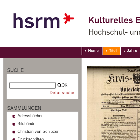
Kulturelles E
Hochschul- un
Home
Titel
Jahre
SUCHE
OK
Detailsuche
SAMMLUNGEN
Adressbücher
Bildbände
Christian von Schlözer
Druckschriften