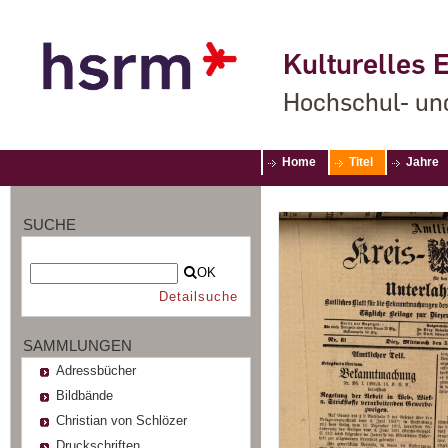
Kulturelles E
Hochschul- un
Home
Titel
Jahre
SUCHE
OK
Detailsuche
SAMMLUNGEN
Adressbücher
Bildbände
Christian von Schlözer
Druckschriften