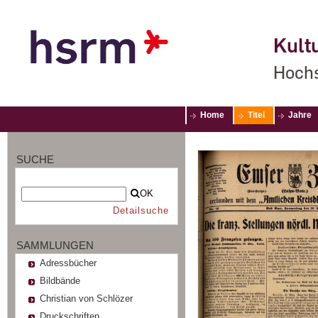
Kultu
Hochs
Home
Titel
Jahre
SUCHE
OK
Detailsuche
SAMMLUNGEN
Adressbücher
Bildbände
Christian von Schlözer
Druckschriften