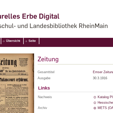
relles Erbe Digital
chul- und Landesbibliothek RheinMain
Übersicht
Seite
Zeitung
Gesamttitel
Emser Zeitun
Ausgabe
30.3.1916
Links
Nachweis
Katalog P
Hessische
Archiv
METS (OA