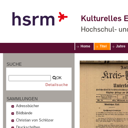
Kulturelles E
Hochschul- un
Home
Titel
Jahre
SUCHE
OK
Detailsuche
SAMMLUNGEN
Adressbücher
Bildbände
Christian von Schlözer
Druckschriften