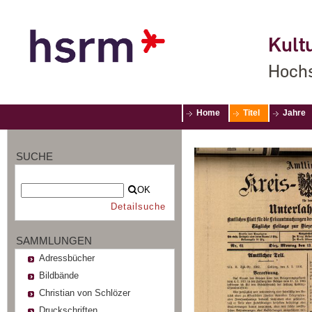
Kultu
Hochs
Home
Titel
Jahre
SUCHE
OK
Detailsuche
SAMMLUNGEN
Adressbücher
Bildbände
Christian von Schlözer
Druckschriften