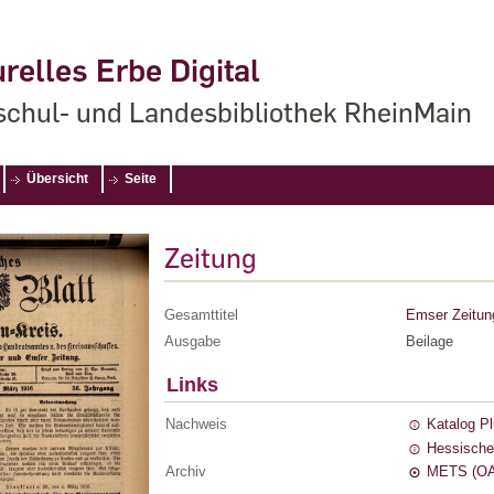
relles Erbe Digital
chul- und Landesbibliothek RheinMain
Übersicht
Seite
Zeitung
Gesamttitel
Emser Zeitun
Ausgabe
Beilage
Links
Nachweis
Katalog P
Hessische
Archiv
METS (OA