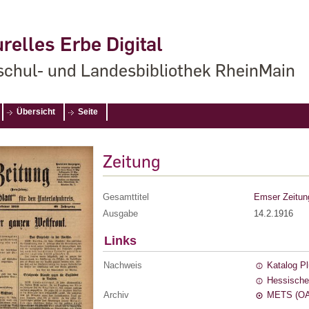
relles Erbe Digital
chul- und Landesbibliothek RheinMain
Übersicht
Seite
Zeitung
Gesamttitel
Emser Zeitun
Ausgabe
14.2.1916
Links
Nachweis
Katalog P
Hessische
Archiv
METS (OA