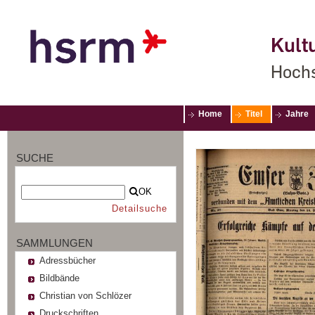
Kultu
Hochs
Home
Titel
Jahre
SUCHE
OK
Detailsuche
SAMMLUNGEN
Adressbücher
Bildbände
Christian von Schlözer
Druckschriften