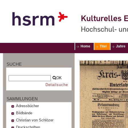
Kulturelles E
Hochschul- un
Home
Titel
Jahre
SUCHE
OK
Detailsuche
SAMMLUNGEN
Adressbücher
Bildbände
Christian von Schlözer
Druckschriften