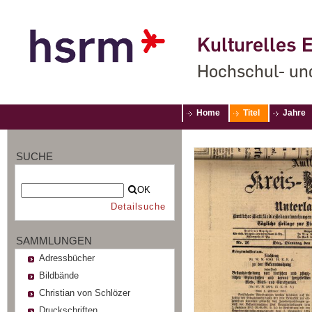
Kulturelles E
Hochschul- un
Home
Titel
Jahre
SUCHE
OK
Detailsuche
SAMMLUNGEN
Adressbücher
Bildbände
Christian von Schlözer
Druckschriften