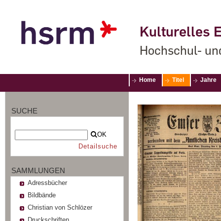
Kulturelles E
Hochschul- un
Home
Titel
Jahre
SUCHE
OK
Detailsuche
SAMMLUNGEN
Adressbücher
Bildbände
Christian von Schlözer
Druckschriften