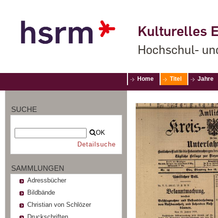
Kulturelles E
Hochschul- un
Home
Titel
Jahre
SUCHE
OK
Detailsuche
SAMMLUNGEN
Adressbücher
Bildbände
Christian von Schlözer
Druckschriften