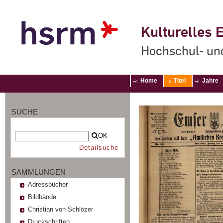
Kulturelles E
Hochschul- un
Home
Titel
Jahre
SUCHE
OK
Detailsuche
SAMMLUNGEN
Adressbücher
Bildbände
Christian von Schlözer
Druckschriften