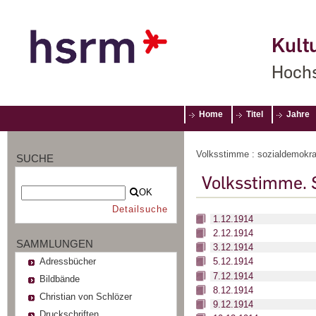
Kultu
Hochs
Home
Titel
Jahre
Volksstimme : sozialdemokrat
SUCHE
Volksstimme. 
OK
Detailsuche
1.12.1914
2.12.1914
SAMMLUNGEN
3.12.1914
Adressbücher
5.12.1914
7.12.1914
Bildbände
8.12.1914
Christian von Schlözer
9.12.1914
Druckschriften