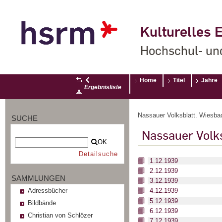
Kulturelles E
Hochschul- un
Home
Titel
Jahre
Ergebnisliste
Nassauer Volksblatt. Wiesbad
SUCHE
Nassauer Volk
OK
Detailsuche
1.12.1939
2.12.1939
SAMMLUNGEN
3.12.1939
Adressbücher
4.12.1939
5.12.1939
Bildbände
6.12.1939
Christian von Schlözer
7.12.1939