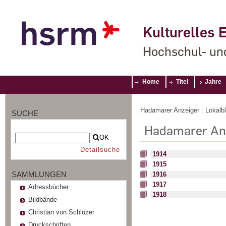
Kulturelles E
Hochschul- un
Home
Titel
Jahre
Hadamarer Anzeiger : Lokalb
SUCHE
Hadamarer An
OK
Detailsuche
1914
1915
SAMMLUNGEN
1916
1917
Adressbücher
1918
Bildbände
Christian von Schlözer
Druckschriften