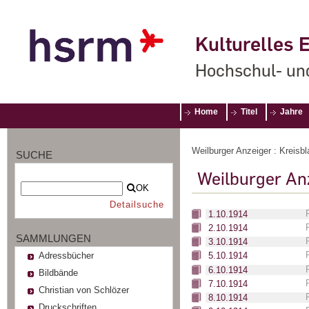
Kulturelles E
Hochschul- un
Home
Titel
Jahre
Weilburger Anzeiger : Kreisbl
SUCHE
Weilburger An
OK
Detailsuche
1.10.1914
2.10.1914
SAMMLUNGEN
3.10.1914
Adressbücher
5.10.1914
6.10.1914
Bildbände
7.10.1914
Christian von Schlözer
8.10.1914
Druckschriften