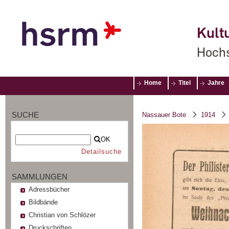
Kultu
Hochs
Home
Titel
Jahre
SUCHE
Nassauer Bote
1914
OK
Detailsuche
SAMMLUNGEN
Adressbücher
Bildbände
Christian von Schlözer
Druckschriften