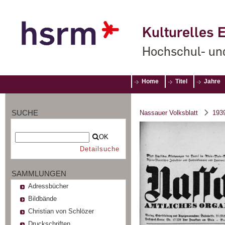
Kulturelles E
Hochschul- un
Home
Titel
Jahre
SUCHE
Nassauer Volksblatt
193
OK
Detailsuche
SAMMLUNGEN
Adressbücher
Bildbände
Christian von Schlözer
Druckschriften