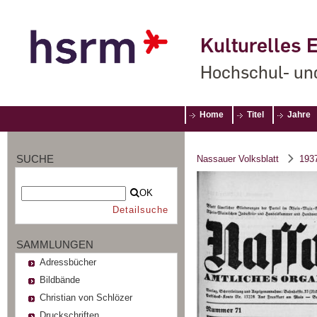
Kulturelles E
Hochschul- un
Home
Titel
Jahre
SUCHE
Nassauer Volksblatt
193
OK
Detailsuche
SAMMLUNGEN
Adressbücher
Bildbände
Christian von Schlözer
Druckschriften