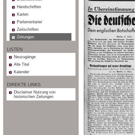
Handschriften
Karten
Parlamentarier
Zeitschriften
Zeitungen
LISTEN
Neuzugänge
Alle Titel
Kalender
DIREKTE LINKS
Disclaimer Nutzung von
historischen Zeitungen