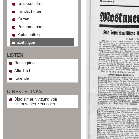
Druckschriften
Handschriften
Karten
Parlamentarier
Zeitschriften
Zeitungen
LISTEN
Neuzugänge
Alle Titel
Kalender
DIREKTE LINKS
Disclaimer Nutzung von
historischen Zeitungen